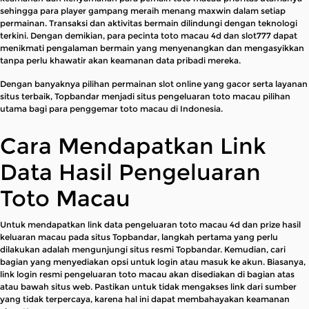
sehingga para player gampang meraih menang maxwin dalam setiap
permainan. Transaksi dan aktivitas bermain dilindungi dengan teknologi
terkini. Dengan demikian, para pecinta toto macau 4d dan slot777 dapat
menikmati pengalaman bermain yang menyenangkan dan mengasyikkan
tanpa perlu khawatir akan keamanan data pribadi mereka.
Dengan banyaknya pilihan permainan slot online yang gacor serta layanan
situs terbaik, Topbandar menjadi situs pengeluaran toto macau pilihan
utama bagi para penggemar toto macau di Indonesia.
Cara Mendapatkan Link
Data Hasil Pengeluaran
Toto Macau
Untuk mendapatkan link data pengeluaran toto macau 4d dan prize hasil
keluaran macau pada situs Topbandar, langkah pertama yang perlu
dilakukan adalah mengunjungi situs resmi Topbandar. Kemudian, cari
bagian yang menyediakan opsi untuk login atau masuk ke akun. Biasanya,
link login resmi pengeluaran toto macau akan disediakan di bagian atas
atau bawah situs web. Pastikan untuk tidak mengakses link dari sumber
yang tidak terpercaya, karena hal ini dapat membahayakan keamanan