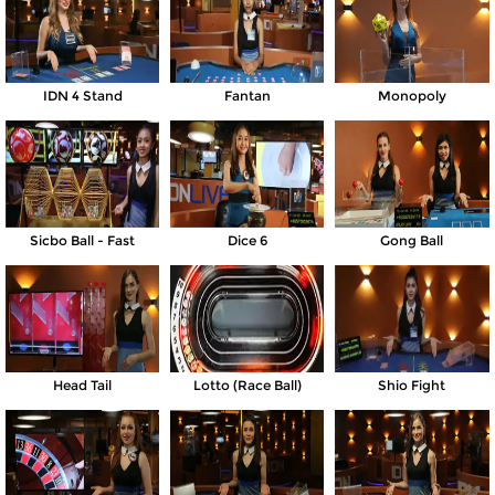
IDN 4 Stand
Fantan
Monopoly
Sicbo Ball - Fast
Dice 6
Gong Ball
Head Tail
Lotto (Race Ball)
Shio Fight