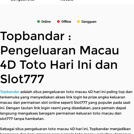
Topbandar :
Pengeluaran Macau
4D Toto Hari Ini dan
Slot777
Topbandar
adalah situs pengeluaran toto macau 4D hari ini paling top dan
terkemuka yang menyediakan akses link login ke prize angka keluaran
macau dan permainan slot online seperti Slot777 yang populer pada saat
ini. Dengan tautan link login resmi yang disediakan, para pemain dapat
langsung mengakses beragam permainan keluaran toto macau dan
slot777 tanpa hambatan.
Sebagai situs pengeluaran toto macau 4D hari ini, Topbandar menjadikan