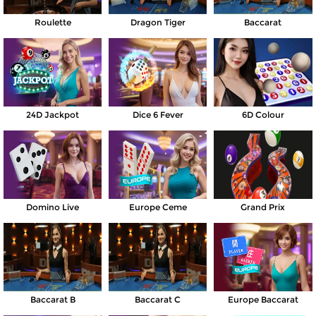
Roulette
Dragon Tiger
Baccarat
24D Jackpot
Dice 6 Fever
6D Colour
Domino Live
Europe Ceme
Grand Prix
Baccarat B
Baccarat C
Europe Baccarat