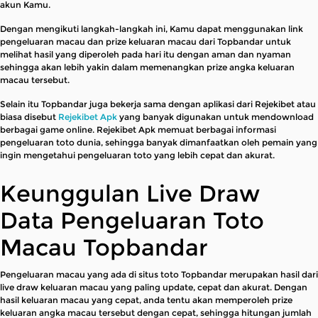
akun Kamu.
Dengan mengikuti langkah-langkah ini, Kamu dapat menggunakan link
pengeluaran macau dan prize keluaran macau dari Topbandar untuk
melihat hasil yang diperoleh pada hari itu dengan aman dan nyaman
sehingga akan lebih yakin dalam memenangkan prize angka keluaran
macau tersebut.
Selain itu Topbandar juga bekerja sama dengan aplikasi dari Rejekibet atau
biasa disebut
Rejekibet Apk
yang banyak digunakan untuk mendownload
berbagai game online. Rejekibet Apk memuat berbagai informasi
pengeluaran toto dunia, sehingga banyak dimanfaatkan oleh pemain yang
ingin mengetahui pengeluaran toto yang lebih cepat dan akurat.
Keunggulan Live Draw
Data Pengeluaran Toto
Macau Topbandar
Pengeluaran macau yang ada di situs toto Topbandar merupakan hasil dari
live draw keluaran macau yang paling update, cepat dan akurat. Dengan
hasil keluaran macau yang cepat, anda tentu akan memperoleh prize
keluaran angka macau tersebut dengan cepat, sehingga hitungan jumlah